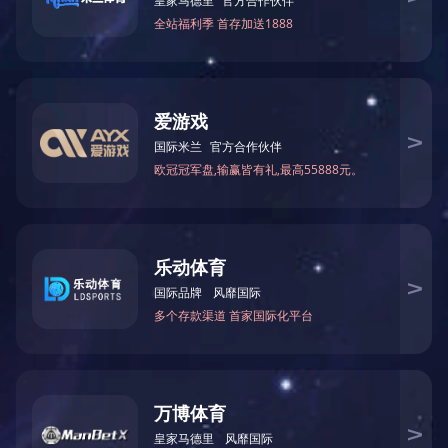
国内案例
国外案例
关于我们

关于我们
进一步了解

公司简介
企业文化
荣誉资质
发展历程
合作品牌
开云·体育-开云online（中国）