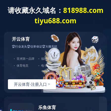
首页
解决方案

解决方案
进一步了解

弱电系统建设及智能化系统
信息安全整体解决方案
安全云解决方案
开云·体育-开云online（中国） 网络建设方案
智能化机房建设及动环监测