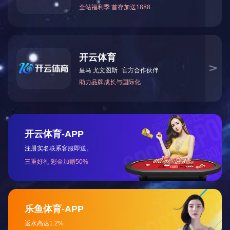
020-87566596
解决方案
您现在的位置：
首页
/
关于BOSS
/
开云·体育-开云online（中国） 网络建设方案
解决方案
全部分类


开云·体育-开云online（中国）